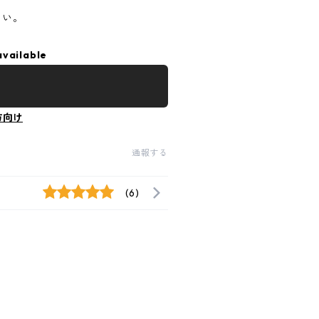
さい。
available
方向け
通報する
(6)