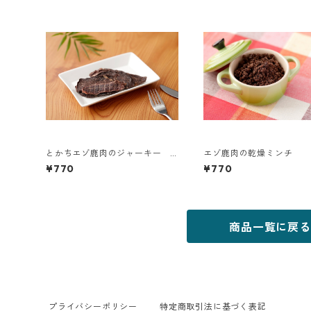
とかちエゾ鹿肉のジャーキー 4
エゾ鹿肉の乾燥ミンチ
0g
¥770
¥770
商品一覧に戻る
プライバシーポリシー
特定商取引法に基づく表記