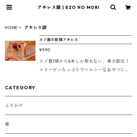
アキレス腱 | EZO NO MORI
HOME
アキレス腱
エゾ鹿の乾燥アキレス
¥990
エゾ鹿1頭から4本しか取れない、希少部位！
コラーゲンたっぷりでヘルシーなおやつにな
ります。口臭予防・犬用の歯磨きガムとして
もお使いいただけます。 1日1本程度を目安に
CATEGORY
与えてください。 内容量：約40g ※10袋以
上ご購入の際はヤマト運輸を選択してくださ
ふりかけ
い。
骨